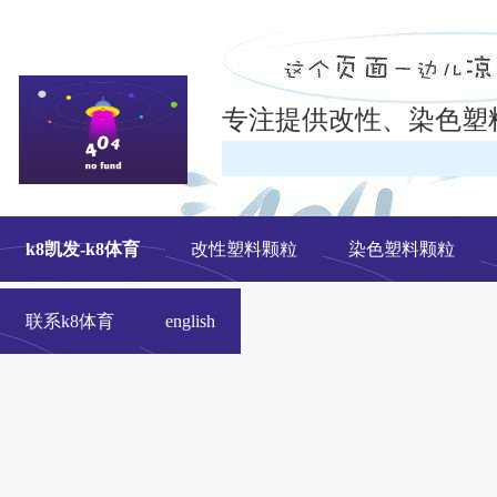
专注提供改性、染色塑
在线
k8凯发-k8体育
改性塑料颗粒
染色塑料颗粒
联系k8体育
english
改性塑料颗粒、染色塑料颗粒生产厂家---- 青岛中新华美塑料有限公司k