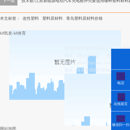
下一条
技术贴!江苏新能源电动汽车充电桩外壳要选用哪种塑料材料
本文标签：
改性塑料
塑料原材料
青岛塑料原材料价格
k8凯发-k8体育
青岛中新华美塑料有限公司
k8
电话：400-606-8757
传真：0532-8
邮箱：
qdhm@qdzxhm.com.cn
地址：青岛市城阳区西城汇工业园8-
电话
在线留言
微信扫一扫
网站地图