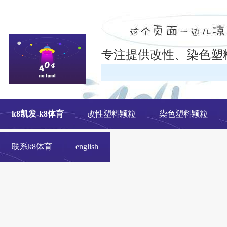
专注提供改性、染色塑
在线
k8凯发-k8体育
改性塑料颗粒
染色塑料颗粒
联系k8体育
english
改性塑料颗粒、染色塑料颗粒生产厂家---- 青岛中新华美塑料有限公司k