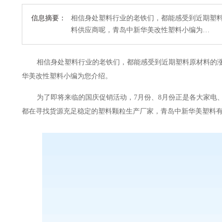
信息摘要：
相信身处塑料行业的老铁们，都能感受到近期塑
料供应商呢，青岛中新华美改性塑料小编为…
相信
身处塑料行业的老铁们，都能感受到近期
塑料
原材料
的
华美改性塑料小编为您介绍。
为了即将来临的国庆促销活动，
7月份、8月份正是各大
家电
都在寻找货源充足稳定的塑料颗粒生产厂家，青岛中新华美塑料