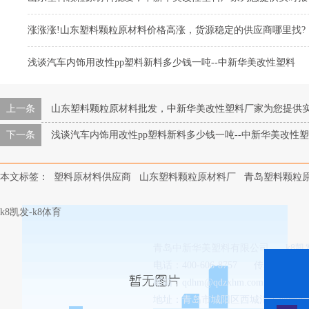
涨涨涨!山东塑料颗粒原材料价格高涨，货源稳定的供应商哪里找?
浅谈汽车内饰用改性pp塑料新料多少钱一吨--中新华美改性塑料
上一条
山东塑料颗粒原材料批发，中新华美改性塑料厂家为您提供实
下一条
浅谈汽车内饰用改性pp塑料新料多少钱一吨--中新华美改性
本文标签：
塑料原材料供应商
山东塑料颗粒原材料厂
青岛塑料颗粒
k8凯发-k8体育
青岛中新华美塑料有限公司
k8
电话：400-606-8757
传真：0532-8
邮箱：
qdhm@qdzxhm.com.cn
地址：青岛市城阳区西城汇工业园8-