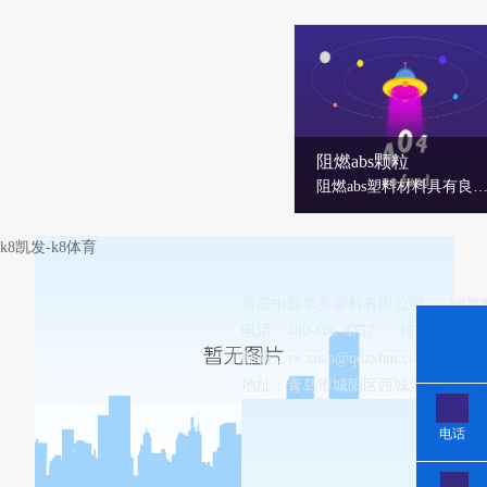
阻燃abs颗粒
阻燃abs塑料材料具有良好的抗冲击性和耐热性、耐低温性、耐化学药品性及电气性能优良，还具有易加工、制品尺寸稳定、表面光泽性好等特点，阻燃等级可达到ul94v-0或5-va标准。阻燃abs塑料材料被广泛应用于电脑、电器元件等电子电气设备外壳、汽车内构部件和外部构件、小型厨房电器、工具盒真空吸尘器的外壳等。公司产品符合rohs、reach等欧盟对有害物质管控的要求。可根据客户具体要求提供定制化服务，
k8凯发-k8体育
青岛中新华美塑料有限公司
k8
电话：400-606-8757
传真：0532-8
邮箱：
ye.xuan@qdzxhm.com.cn
地址：青岛市城阳区西城汇工业园8-
电话