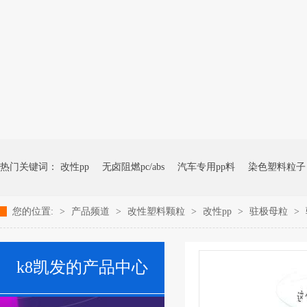
改性塑料颗粒、染色塑料颗粒生产厂家---- 青岛中新华美塑料有限公司k
热门关键词：
改性pp
无卤阻燃pc/abs
汽车专用pp料
染色塑料粒子
您的位置:
>
产品频道
>
改性塑料颗粒
>
改性pp
>
驻极母粒
>
k8凯发的产品中心