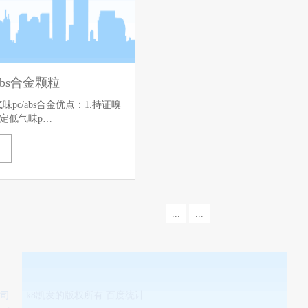
abs合金颗粒
味pc/abs合金优点：1.持证嗅
定低气味p…
...
...
公司
k8凯发的版权所有 百度统计