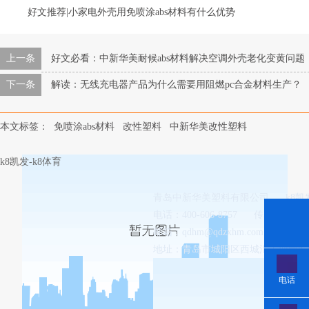
好文推荐|小家电外壳用免喷涂abs材料有什么优势
上一条
好文必看：中新华美耐候abs材料解决空调外壳老化变黄问题
下一条
解读：无线充电器产品为什么需要用阻燃pc合金材料生产？
本文标签：
免喷涂abs材料
改性塑料
中新华美改性塑料
k8凯发-k8体育
青岛中新华美塑料有限公司
k8
电话：400-606-8757
传真：0532-8
邮箱：
qdhm@qdzxhm.com.cn
地址：青岛市城阳区西城汇工业园8-
电话