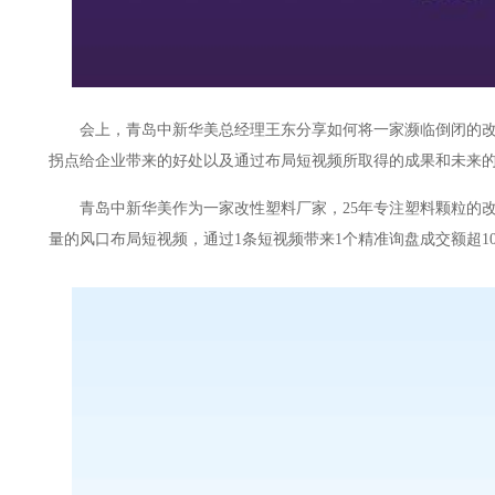
会上，青岛中新华美总经理王东分享如何将一家濒临倒闭的
拐点给企业带来的好处以及通过布局短视频所取得的成果和未来
青岛中新华美作为一家改性塑料厂家，
25
年专注塑料颗粒的
量的风口布局短视频，通过
1
条短视频带来
1
个精准询盘成交额超
1