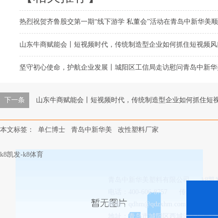
热烈祝贺齐鲁股交第一期“线下游学 私董会”活动在青岛中新华美
山东牛商赋能会丨短视频时代，传统制造型企业如何抓住短视频风
坚守初心使命，护航企业发展丨城阳区工信局走访慰问青岛中新华
下一条
山东牛商赋能会丨短视频时代，传统制造型企业如何抓住短
本文标签：
单仁博士
青岛中新华美
改性塑料厂家
k8凯发-k8体育
青岛中新华美塑料有限公司
k8
电话：400-606-8757
传真：0532-8
邮箱：
qdhm@qdzxhm.com.cn
地址：青岛市城阳区西城汇工业园8-