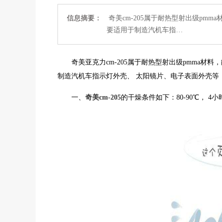
信息摘要：
奇美cm-205属于耐热型射出级pmm
要适用于制造汽机车指…
奇美亚克力
cm-205属于
耐热型射出级pmma材料
，
制造汽机车指示灯外壳、 太阳镜片、电子表面外壳
等
一、
奇美
cm-205
的干燥条件如下：80-90℃，
4小