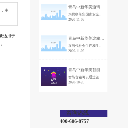
青岛中新华美邀请市安全生产专家为企业安全生产“会诊”
 ，主
为贯彻落实国家安全生产专项整治三年行动，进一步强化企业安全生产管理，夯实安全生产基础。10月31日，青岛中新华美塑料有限公司特聘请青岛市安全生产专家陈增礼陈老师，现场诊断，为我们企业安全生产问诊把脉。
2020-11-03
要
适用于
青岛中新华美冰箱内部接线盒专用材料，为安全护航！
 。
在当代社会生产和生活当中，接线盒是现有电力设备和家庭装修中常用的电力链接辅助装置，起到保护内部电气件和链接电线的作用。接线盒在冰箱上应用普遍，接线盒使用材料的性能及使用寿命关乎着接线盒本身的质量，所以接线盒材料一直受到冰箱厂商的关注。冰箱接线盒使用什么材料好呢，这里为您推荐青岛中新华美无卤阻燃pp接线盒专用材料。
2020-11-02
青岛中新华美智能音箱外壳专用材料上线，音你而来！
智能音箱可以通过蓝牙、wifi等方式和手机进行链接，从而进行控制，同时，用户可以通过说话来和智能音箱实现互动。也正是因为这样的思考，青岛中新华美通过技术创新，在材料上钻研，研发出智能音箱外壳专用材料，助力ai公司、智能家居厂商及音频厂商改善智能音箱的音质。
2020-10-28
咨询热线
400-606-8757