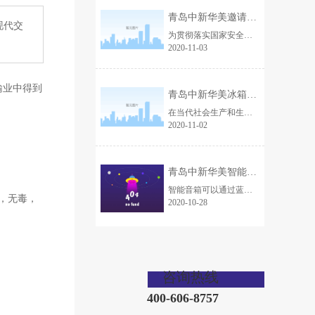
青岛中新华美邀请市安全生产专家为企业安全生产“会诊”
现代交
为贯彻落实国家安全生产专项整治三年行动，进一步强化企业安全生产管理，夯实安全生产基础。10月31日，青岛中新华美塑料有限公司特聘请青岛市安全生产专家陈增礼陈老师，现场诊断，为我们企业安全生产问诊把脉。
2020-11-03
输业中得到
青岛中新华美冰箱内部接线盒专用材料，为安全护航！
在当代社会生产和生活当中，接线盒是现有电力设备和家庭装修中常用的电力链接辅助装置，起到保护内部电气件和链接电线的作用。接线盒在冰箱上应用普遍，接线盒使用材料的性能及使用寿命关乎着接线盒本身的质量，所以接线盒材料一直受到冰箱厂商的关注。冰箱接线盒使用什么材料好呢，这里为您推荐青岛中新华美无卤阻燃pp接线盒专用材料。
2020-11-02
青岛中新华美智能音箱外壳专用材料上线，音你而来！
智能音箱可以通过蓝牙、wifi等方式和手机进行链接，从而进行控制，同时，用户可以通过说话来和智能音箱实现互动。也正是因为这样的思考，青岛中新华美通过技术创新，在材料上钻研，研发出智能音箱外壳专用材料，助力ai公司、智能家居厂商及音频厂商改善智能音箱的音质。
，无毒，
2020-10-28
咨询热线
400-606-8757