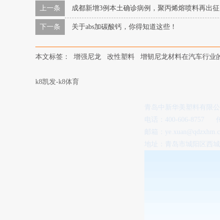
上一条
成都新增3例本土确诊病例，聚丙烯熔喷料再出征
下一条
关于abs加碳酸钙，你得知道这些！
本文标签：
增强尼龙
改性塑料
增韧尼龙材料在汽车行业
k8凯发-k8体育
青岛中新华美塑料有限
电话：400-606-8757
邮箱：
ye.xuan@qdzxhm.c
地址：青岛市城阳区西城汇