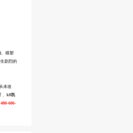
融、模塑
发生剧烈的
从未改
育
、
k8凯
：
400-606-