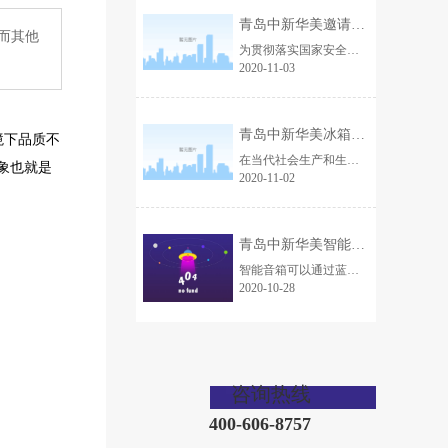
青岛中新华美邀请市安全生产专家为企业安全生产“会诊”
而其他
为贯彻落实国家安全生产专项整治三年行动，进一步强化企业安全生产管理，夯实安全生产基础。10月31日，青岛中新华美塑料有限公司特聘请青岛市安全生产专家陈增礼陈老师，现场诊断，为我们企业安全生产问诊把脉。
2020-11-03
青岛中新华美冰箱内部接线盒专用材料，为安全护航！
境下品质不
在当代社会生产和生活当中，接线盒是现有电力设备和家庭装修中常用的电力链接辅助装置，起到保护内部电气件和链接电线的作用。接线盒在冰箱上应用普遍，接线盒使用材料的性能及使用寿命关乎着接线盒本身的质量，所以接线盒材料一直受到冰箱厂商的关注。冰箱接线盒使用什么材料好呢，这里为您推荐青岛中新华美无卤阻燃pp接线盒专用材料。
象也就是
2020-11-02
青岛中新华美智能音箱外壳专用材料上线，音你而来！
智能音箱可以通过蓝牙、wifi等方式和手机进行链接，从而进行控制，同时，用户可以通过说话来和智能音箱实现互动。也正是因为这样的思考，青岛中新华美通过技术创新，在材料上钻研，研发出智能音箱外壳专用材料，助力ai公司、智能家居厂商及音频厂商改善智能音箱的音质。
2020-10-28
咨询热线
400-606-8757