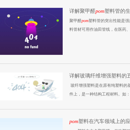
详解聚甲醛
pom
塑料管​的
聚甲醛
pom
塑料管的突出性能是强
料管材可用作油田管线，在医药
详解玻璃纤维增强塑料的
玻纤增强塑料是在原有纯塑料的基
件上，是一种结构工程材料。如：pp,abs,
多，尤其是尼龙类塑料； ②限制
料的抗冲性能提高很多； ④玻纤
增强塑料的燃烧性能下降很多，
pom
塑料在汽车领域上的