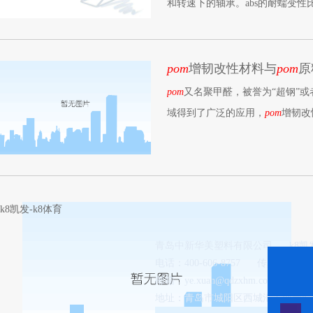
和转速下的轴承。abs的耐蠕变性比p
pom
增韧改性材料与
pom
原
pom
又名聚甲醛，被誉为“超钢”
域得到了广泛的应用，
pom
增韧改
韧改性材料的缺口冲击强度达到21.
k8凯发-k8体育
青岛中新华美塑料有限公司
k8
电话：400-606-8757
传真：0532-8
邮箱：
ye.xuan@qdzxhm.com.cn
地址：青岛市城阳区西城汇工业园8-