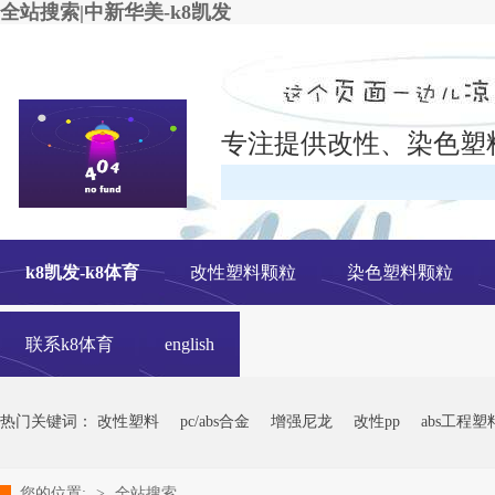
全站搜索|中新华美-k8凯发
专注提供改性、染色塑
在线
k8凯发-k8体育
改性塑料颗粒
染色塑料颗粒
联系k8体育
english
热门关键词：
改性塑料
pc/abs合金
增强尼龙
改性pp
abs工程塑
您的位置:
>
全站搜索