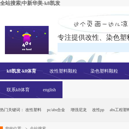
全站搜索|中新华美-k8凯发
专注提供改性、染色塑
在线
k8凯发-k8体育
改性塑料颗粒
染色塑料颗粒
联系k8体育
english
热门关键词：
改性塑料
pc/abs合金
增强尼龙
改性pp
abs工程塑
您的位置:
>
全站搜索