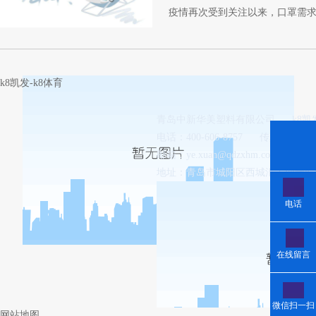
疫情再次受到关注以来，口罩需求
料之一，高端型熔喷布专用
驻极
k8凯发-k8体育
青岛中新华美塑料有限公司
k8
电话：400-606-8757
传真：0532-8
邮箱：
ye.xuan@qdzxhm.com.cn
地址：青岛市城阳区西城汇工业园8-
电话
在线留言
微信扫一扫
网站地图