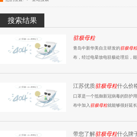
改性塑料颗粒、染色塑料颗粒生产厂家---- 青岛中新华美塑料有限公司k
搜索结果
驻极母粒
青岛中新华美自主研发的
驻极母
布，经过电晕放电驻极处理后，能
滤长效达1年以上，电荷保持率高
江苏优质
驻极母粒
什么价
口罩是一个抵御新冠病毒的防护
布中加入
驻极母粒
就能够很好延
带您了解
驻极母粒
什么牌