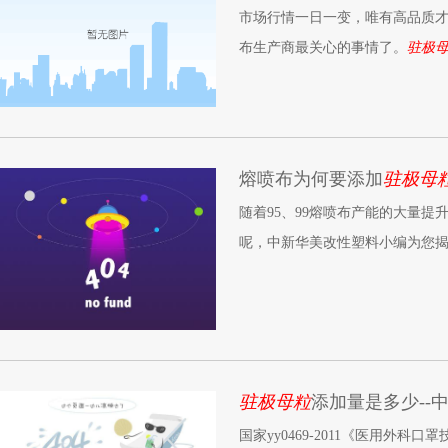
市场行情一日一变，唯有高品质才
布生产商最关心的事情了。
驻极
喷料及
驻极母粒
在口罩中的神奇
熔喷布为何要添加
驻极母
随着95、99熔喷布产能的大量
呢，中新华美改性塑料小编为您
驻极母粒
添加量是多少--
国家yy0469-2011《医用