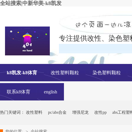
全站搜索|中新华美-k8凯发
专注提供改性、染色塑
在线
k8凯发-k8体育
改性塑料颗粒
染色塑料颗粒
联系k8体育
english
热门关键词：
改性塑料
pc/abs合金
增强尼龙
改性pp
abs工程塑
您的位置:
>
全站搜索