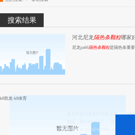
改性塑料颗粒、染色塑料颗粒生产厂家---- 青岛中新华美塑料有限公司k
搜索结果
河北尼龙
隔热条颗粒
哪家
尼龙pa66
隔热条颗粒
是隔热条重要
k8凯发-k8体育
青岛中新华美塑料有限公司
k8
电话：400-606-8757
传真：0532-8
邮箱：
ye.xuan@qdzxhm.com.cn