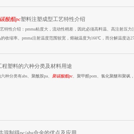
碳酸酯pc
塑料注塑成型工艺特性介绍
工艺特性介绍：pmma粘度大，流动性稍差，因此必须高料温、高注射压
的收缩率。pmma注射温度范围较宽，熔融温度为160℃，而分解温度达
但其冲击性差，耐磨性不好，易划花，易脆裂，故应提高模温，改善冷凝
工程塑料的六种分类及材料用途
种分类有abs、聚酰胺pa、
聚碳酸酯pc
、聚甲醛pom、氯化聚醚和聚砜
s共混制得pc/abs合金的优点及应用