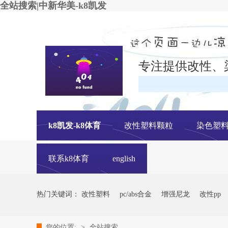
全站搜索|中新华美-k8凯发
专注提供改性、
k8凯发-k8体育
改性塑料颗粒
染色塑
联系k8体育
english
热门关键词：
改性塑料
pc/abs合金
增强尼龙
改性pp
您的位置:
>
全站搜索