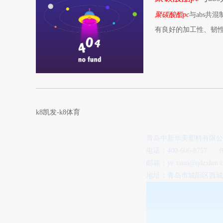
聚碳酸酯pc
与abs共混
有良好的加工性、韧性
k8凯发-k8体育
青岛中新华美塑料有限
电话：400-606-8757
邮箱：
ye.xuan@qdzxhm.c
地址：青岛市城阳区西城汇