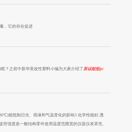
毒，它的存在促进
的呢？之前中新华美改性塑料小编为大家介绍了
聚碳酸酯pc
130℃)能抵制日光、雨淋和气温变化的影响3.化学性能好,透
解4.疲劳强度差一般结构零件使用温度范围宽的仪器仪表罩壳,