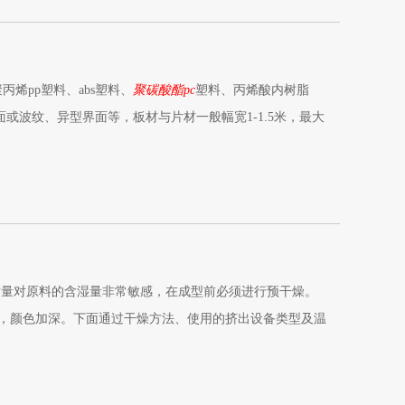
璃等。也常用于日常用品方面。
烯pp塑料、abs塑料、
聚碳酸酯pc
塑料、丙烯酸内树脂
或波纹、异型界面等，板材与片材一般幅宽1-1.5米，最大
片材的应用：可以作为结构材料和保证材料。
质量对原料的含湿量非常敏感，在成型前必须进行预干燥。
光滑，颜色加深。下面通过干燥方法、使用的挤出设备类型及温