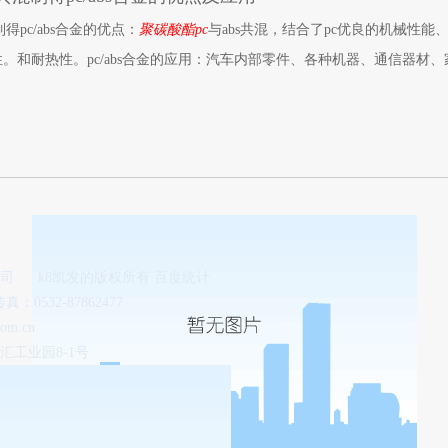
制得pc/abs合金的优点：
聚碳酸酯pc
与abs共混，结合了pc优良的机械性
。和耐热性。pc/abs合金的应用：汽车内部零件、各种机器、通信器材
公司
k8凯发的版权所有 百度统计
传真：0532-87862477
om.cn
工业园8-1号