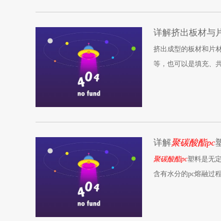
飞机、汽车、电子工
详解挤出板材与
挤出成型的板材和片材
等，也可以是填充、共
宽度可达3-4米，习
详解
聚碳酸酯pc
聚碳酸酯pc
塑料是无
含有水分的pc熔融过
度、转速、背压等要