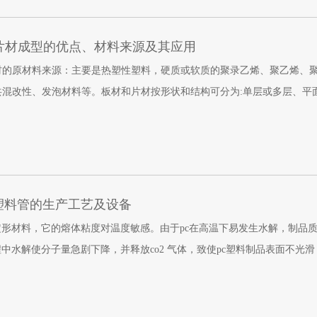
业中的零件，纺织卷丝管，汽化器，定时器部件，安全帽，耐冲击航空玻
片材成型的优点、材料来源及其应用
的原材料来源：主要是热塑性塑料，硬质或软质的聚录乙烯、聚乙烯、聚丙
混改性、发泡材料等。板材和片材按形状和结构可分为:单层或多层、平面
惯称1mm以上厚度的片为板材，0.25-1mm的为片材。挤出成型的板材和
塑料管的生产工艺及设备
定形材料，它的熔体粘度对温度敏感。由于pc在高温下易发生水解，制品
程中水解使分子量急剧下降，并释放co2 气体，致使pc塑料制品表面不
求、冷却及消除内应力这三个方面进行介绍。