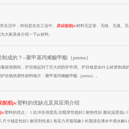
日常生活中，特别是在在工业中。
聚碳酸酯pc
材料无定形、无味、无臭、无
为大家具体介绍一下pc材料。
制成的？--聚甲基丙烯酸甲酯（pmma）
病毒疫情期间，护目镜起到了巨大的防护作用。护目镜是由什么材质制成
护目镜热塑性材料镜片：聚甲基丙烯酸甲酯（pmma）。
碳酸酯pc
塑料的优缺点及其应用介绍
pc
塑料的优点： 1.抗冲击强度高,抗蠕变性能好2.耐热性好,脆化温度低(-
 5.尺寸稳定性好1.耐溶剂性差2.有应力开裂现象3.长期浸在沸水中易水