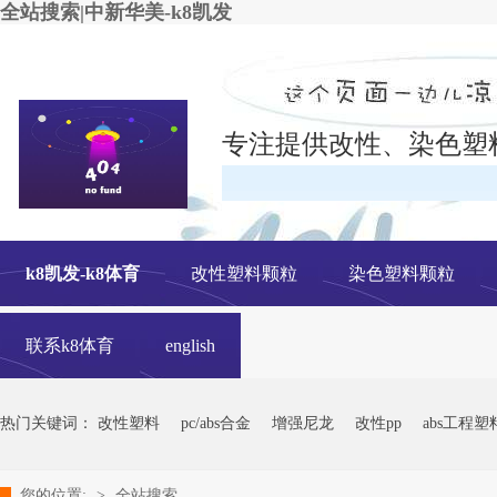
全站搜索|中新华美-k8凯发
专注提供改性、染色塑
在线
k8凯发-k8体育
改性塑料颗粒
染色塑料颗粒
联系k8体育
english
热门关键词：
改性塑料
pc/abs合金
增强尼龙
改性pp
abs工程塑
您的位置:
>
全站搜索