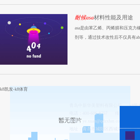
耐候asa
材料性能及用途
asa是由苯乙烯、丙烯腈和压克力
剂等，通过技术改性后不仅具有a
k8凯发-k8体育
青岛中新华美塑料有限公司
k8
电话：400-606-8757
传真：0532-8
邮箱：
ye.xuan@qdzxhm.com.cn
地址：青岛市城阳区西城汇工业园8-