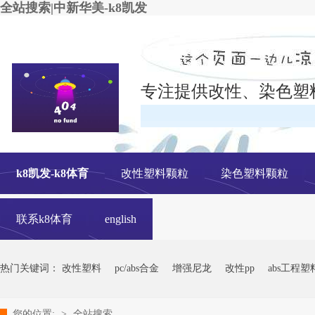
全站搜索|中新华美-k8凯发
专注提供改性、染色塑
在线
k8凯发-k8体育
改性塑料颗粒
染色塑料颗粒
联系k8体育
english
热门关键词：
改性塑料
pc/abs合金
增强尼龙
改性pp
abs工程塑
您的位置:
>
全站搜索