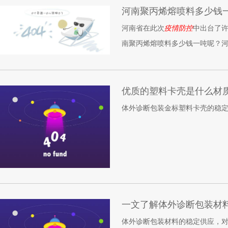
河南聚丙烯熔喷料多少钱
河南省在此次
疫情防控
中出台了许
南聚丙烯熔喷料多少钱一吨呢？
优质的塑料卡壳是什么材质
体外诊断包装金标塑料卡壳的稳
一文了解体外诊断包装材料
体外诊断包装材料的稳定供应，