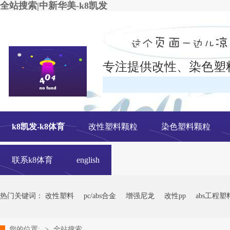
全站搜索|中新华美-k8凯发
专注提供改性、染色塑
在线
k8凯发-k8体育
改性塑料颗粒
染色塑料颗粒
联系k8体育
english
热门关键词：
改性塑料
pc/abs合金
增强尼龙
改性pp
abs工程塑
您的位置:
>
全站搜索