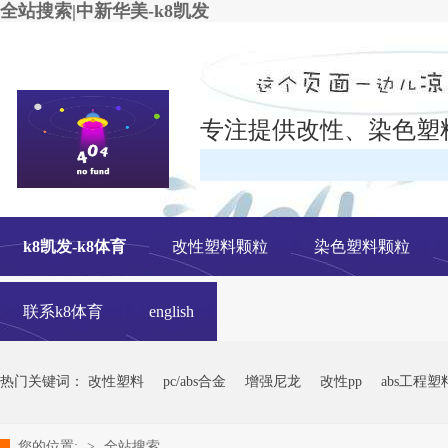
全站搜索|中新华美-k8凯发
专注提供改性、染色塑
在线
k8凯发-k8体育
改性塑料颗粒
染色塑料颗粒
联系k8体育
english
热门关键词：
改性塑料
pc/abs合金
增强尼龙
改性pp
abs工程塑
您的位置:
>
全站搜索