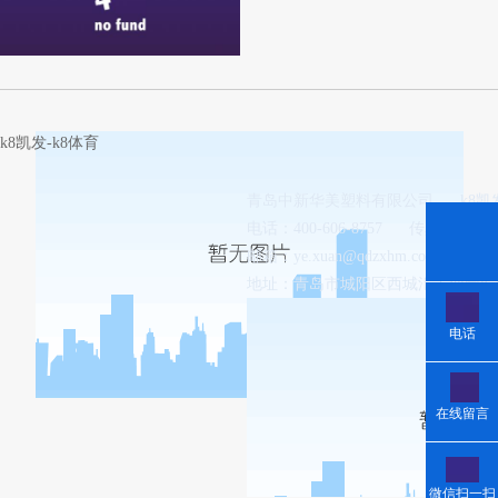
案。
k8凯发-k8体育
青岛中新华美塑料有限公司
k8
电话：400-606-8757
传真：0532-8
邮箱：
ye.xuan@qdzxhm.com.cn
地址：青岛市城阳区西城汇工业园8-
电话
在线留言
微信扫一扫