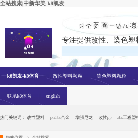
全站搜索|中新华美-k8凯发
专注提供改性、染色塑
在线
k8凯发-k8体育
改性塑料颗粒
染色塑料颗粒
联系k8体育
english
热门关键词：
改性塑料
pc/abs合金
增强尼龙
改性pp
abs工程塑
您的位置:
>
全站搜索