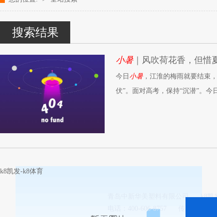
改性塑料颗粒、染色塑料颗粒生产厂家---- 青岛中新华美塑料有限公司k
搜索结果
小暑
｜风吹荷花香，但惜
今日
小暑
，江淮的梅雨就要结束，
伏”。面对高考，保持“沉潜”。今
蝶。
k8凯发-k8体育
青岛中新华美塑料有限公司
k8
电话：400-606-8757
传真：0532-8