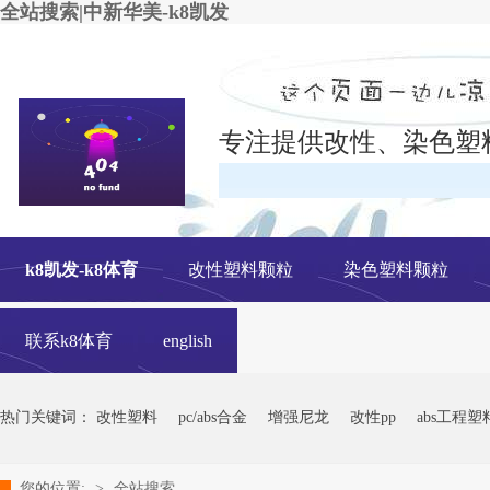
全站搜索|中新华美-k8凯发
专注提供改性、染色塑
在线
k8凯发-k8体育
改性塑料颗粒
染色塑料颗粒
联系k8体育
english
热门关键词：
改性塑料
pc/abs合金
增强尼龙
改性pp
abs工程塑
您的位置:
>
全站搜索