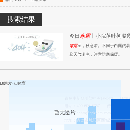
改性塑料颗粒、染色塑料颗粒生产厂家---- 青岛中新华美塑料有限公司k
搜索结果
今日
寒露
丨小院落叶初凝
寒露
至，秋意浓。不同于白露的
您天气渐凉，注意防寒保暖。
k8凯发-k8体育
青岛中新华美塑料有限公司
k8
电话：400-606-8757
传真：0532-8
邮箱：
qdhm@qdzxhm.com.cn
地址：青岛市城阳区西城汇工业园8-