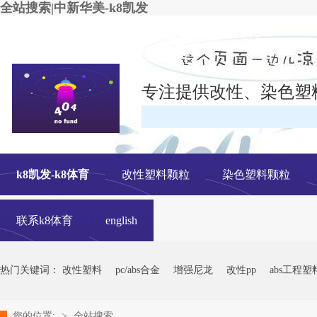
全站搜索|中新华美-k8凯发
专注提供改性、染色塑
在线
k8凯发-k8体育
改性塑料颗粒
染色塑料颗粒
联系k8体育
english
热门关键词：
改性塑料
pc/abs合金
增强尼龙
改性pp
abs工程塑
您的位置:
>
全站搜索