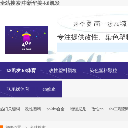
全站搜索|中新华美-k8凯发
专注提供改性、染色塑
在线
k8凯发-k8体育
改性塑料颗粒
染色塑料颗粒
联系k8体育
english
热门关键词：
改性塑料
pc/abs合金
增强尼龙
改性pp
abs工程塑
您的位置:
>
全站搜索