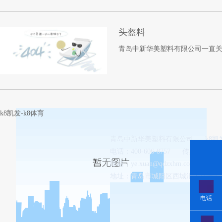
头盔料
青岛中新华美塑料有限公司一直
k8凯发-k8体育
青岛中新华美塑料有限公司
k8
电话：400-606-8757
传真：0532-8
邮箱：
ye.xuan@qdzxhm.com.cn
地址：青岛市城阳区西城汇工业园8-
电话