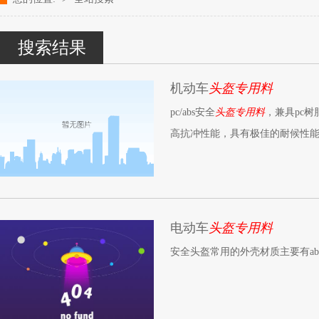
改性塑料颗粒、染色塑料颗粒生产厂家---- 青岛中新华美塑料有限公司k
搜索结果
机动车
头盔专用料
pc/abs安全
头盔专用料
，兼具pc
高抗冲性能，具有极佳的耐候性
电动车
头盔专用料
安全头盔常用的外壳材质主要有abs、