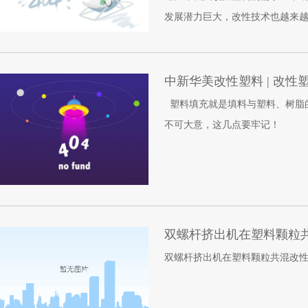
发展潜力巨大，改性技术也越来
中新华美改性塑料 | 改
塑料填充就是填料与塑料、树脂
不可大意，这几点要牢记！
双螺杆挤出机在塑料颗粒
双螺杆挤出机在塑料颗粒共混改