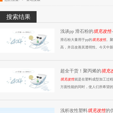
改性塑料颗粒、染色塑料颗粒生产厂家---- 青岛中新华美塑料有限公司k
搜索结果
浅谈pp 滑石粉的
填充改性
滑石粉大量用于pp的
填充改性
。
高，并且改善其透明性。今天中新
超全干货！聚丙烯的
填充
填充改性
就是在塑料成型加工过
方面性能的同时，使人们所希望
浅析改性塑料
填充改性
的