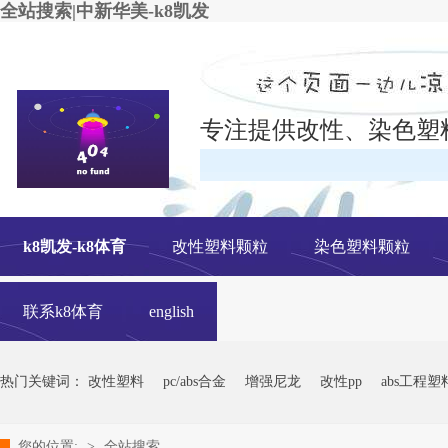
全站搜索|中新华美-k8凯发
专注提供改性、染色塑
在线
k8凯发-k8体育
改性塑料颗粒
染色塑料颗粒
联系k8体育
english
热门关键词：
改性塑料
pc/abs合金
增强尼龙
改性pp
abs工程塑
您的位置:
>
全站搜索