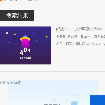
改性塑料颗粒、染色塑料颗粒生产厂家---- 青岛中新华美塑料有限公司k
搜索结果
纪念“九一八”事变89周年
今天是9月18日，是每个中国人都
次日，日军占领沈阳城。短短4个
k8凯发-k8体育
青岛中新华美塑料有限公司
k8
电话：400-606-8757
传真：0532-8