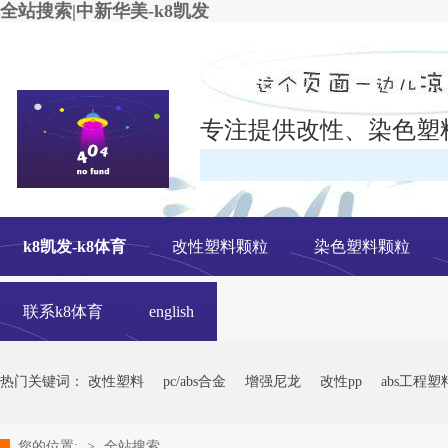
全站搜索|中新华美-k8凯发
专注提供改性、染色塑
在线
k8凯发-k8体育
改性塑料颗粒
染色塑料颗粒
联系k8体育
english
热门关键词：
改性塑料
pc/abs合金
增强尼龙
改性pp
abs工程塑
您的位置:
>
全站搜索